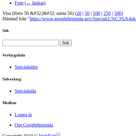
Font
(
← länkar
)
Visa (förra 50 &#32;|&#32; nästa 50) (
20
|
50
|
100
|
250
|
500
)
Hämtad från "
https://www.googlehemsida.se/c/Special:L%C3%A4nka
Sök
Verktygslåda
Specialsidor
Sidverktyg
Specialsida
Medlem
Logga in
Om Googlehemsida
Copyright 2010 ©
WebFish