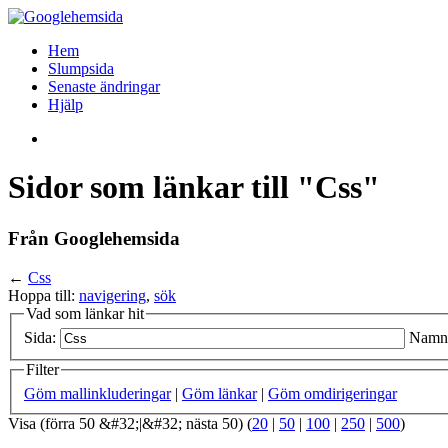
Hem
Slumpsida
Senaste ändringar
Hjälp
Sidor som länkar till "Css"
Från Googlehemsida
←
Css
Hoppa till:
navigering
,
sök
Vad som länkar hit
Sida:
Namn
Filter
Göm mallinkluderingar
|
Göm länkar
|
Göm omdirigeringar
Visa (förra 50 &#32;|&#32; nästa 50) (
20
|
50
|
100
|
250
|
500
)