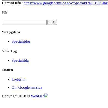
Hämtad från "
https://www.googlehemsida.se/c/Special:L%C3%A4nka
Sök
Verktygslåda
Specialsidor
Sidverktyg
Specialsida
Medlem
Logga in
Om Googlehemsida
Copyright 2010 ©
WebFish