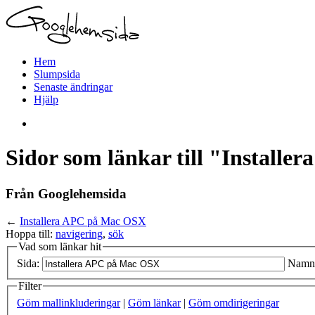
Hem
Slumpsida
Senaste ändringar
Hjälp
Sidor som länkar till "Install
Från Googlehemsida
←
Installera APC på Mac OSX
Hoppa till:
navigering
,
sök
Vad som länkar hit
Sida:
Namn
Filter
Göm mallinkluderingar
|
Göm länkar
|
Göm omdirigeringar