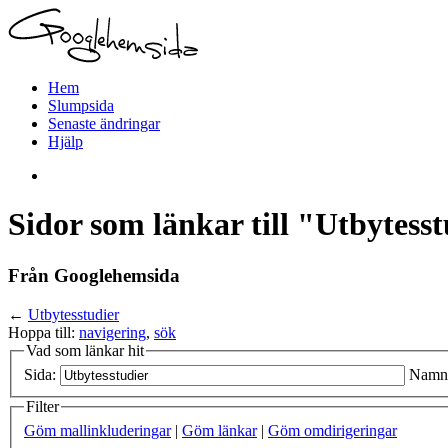
Hem
Slumpsida
Senaste ändringar
Hjälp
Sidor som länkar till "Utbytess
Från Googlehemsida
←
Utbytesstudier
Hoppa till:
navigering
,
sök
Vad som länkar hit
Sida:
Namn
Filter
Göm mallinkluderingar
|
Göm länkar
|
Göm omdirigeringar