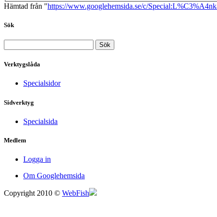
Hämtad från "
https://www.googlehemsida.se/c/Special:L%C3%A4nka
Sök
Verktygslåda
Specialsidor
Sidverktyg
Specialsida
Medlem
Logga in
Om Googlehemsida
Copyright 2010 ©
WebFish